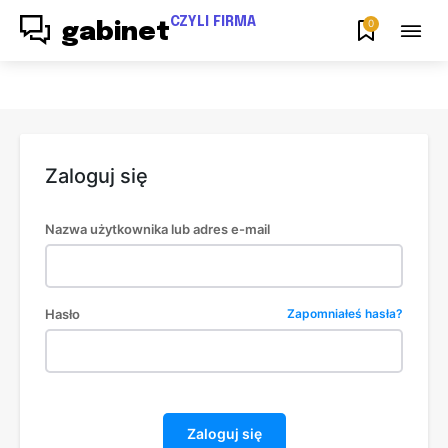
CZYLI FIRMA
0
gabinet
Zaloguj się
Nazwa użytkownika lub adres e-mail
Hasło
Zapomniałeś hasła?
Zostań członkiem najlepiej
poinformowanej społeczności
Zapisz się do newslettera, aby otrzymywać bieżące
informacje na temat nowych artykułów.
Zaloguj się