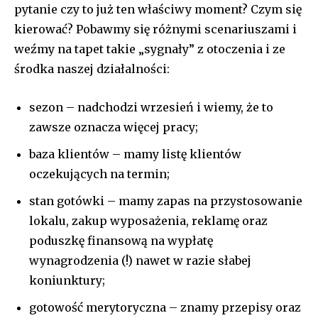
pytanie czy to już ten właściwy moment? Czym się
kierować? Pobawmy się różnymi scenariuszami i
weźmy na tapet takie „sygnały” z otoczenia i ze
środka naszej działalności:
sezon – nadchodzi wrzesień i wiemy, że to
zawsze oznacza więcej pracy;
baza klientów – mamy listę klientów
oczekujących na termin;
stan gotówki – mamy zapas na przystosowanie
lokalu, zakup wyposażenia, reklamę oraz
poduszkę finansową na wypłatę
wynagrodzenia (!) nawet w razie słabej
Zostań członkiem najlepiej
koniunktury;
poinformowanej społeczności
gotowość merytoryczna – znamy przepisy oraz