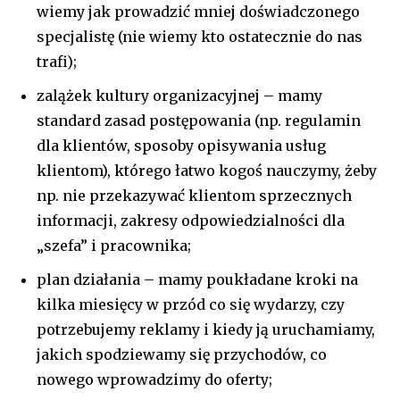
Zapisz się do newslettera, aby otrzymywać bieżące
wiemy jak prowadzić mniej doświadczonego
informacje na temat nowych artykułów.
specjalistę (nie wiemy kto ostatecznie do nas
trafi);
zalążek kultury organizacyjnej – mamy
standard zasad postępowania (np. regulamin
SUBSKRYBUJ
dla klientów, sposoby opisywania usług
klientom), którego łatwo kogoś nauczymy, żeby
Zapoznałem się, rozumiem i akceptuję
Politykę prywatności
.
np. nie przekazywać klientom sprzecznych
informacji, zakresy odpowiedzialności dla
„szefa” i pracownika;
plan działania – mamy poukładane kroki na
kilka miesięcy w przód co się wydarzy, czy
potrzebujemy reklamy i kiedy ją uruchamiamy,
jakich spodziewamy się przychodów, co
nowego wprowadzimy do oferty;