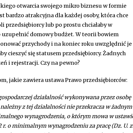
bkiego otwarcia swojego mikro biznesu w formie
est bardzo atrakcyjna dla każdej osoby, która chce
li przedsiębiorcy lub po prostu chciałaby w
b uzupełnić domowy budżet. W teorii bowiem
jonować przychody i na koniec roku uwzględnić je
y cieszyć się statusem przedsiębiorcy. Żadnych
zeń i rejestracji. Czy na pewno?
om, jakie zawiera ustawa Prawo przedsiębiorców:
 gospodarczej działalność wykonywana przez osobę
 należny z tej działalności nie przekracza w żadnym
imalnego wynagrodzenia, o którym mowa w ustawie
2 r. o minimalnym wynagrodzeniu za pracę (Dz. U. z