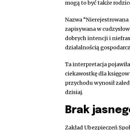
mogą to być także rodzic
Nazwa “Nierejestrowana 
zapisywana w cudzysłowie
dobrych intencji i niefra
działalnością gospodarcz
Ta interpretacja pojawiła
ciekawostkę dla księgowy
przychodu wynosił zaledw
dzisiaj.
Brak jasneg
Zakład Ubezpieczeń Społ