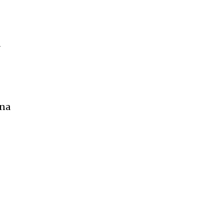
a
 na