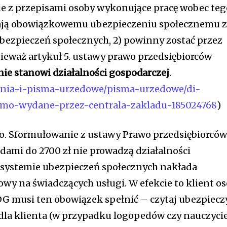
nie z przepisami osoby wykonujące pracę wobec te
egają obowiązkowemu ubezpieczeniu społecznemu 
ubezpieczeń społecznych, 2) powinny zostać przez
ieważ artykuł 5. ustawy prawo przedsiębiorców
nie stanowi działalności gospodarczej
.
eczenia-i-pisma-urzedowe/pisma-urzedowe/di-
smo-wydane-przez-centrala-zakladu-185024768
)
ło. Sformułowanie z ustawy Prawo przedsiębiorcó
dami do 2700 zł nie prowadzą działalności
o systemie ubezpieczeń społecznych nakłada
wy na świadczących usługi. W efekcie to klient o
G musi ten obowiązek spełnić – czytaj ubezpiecz
dla klienta (w przypadku logopedów czy nauczycie