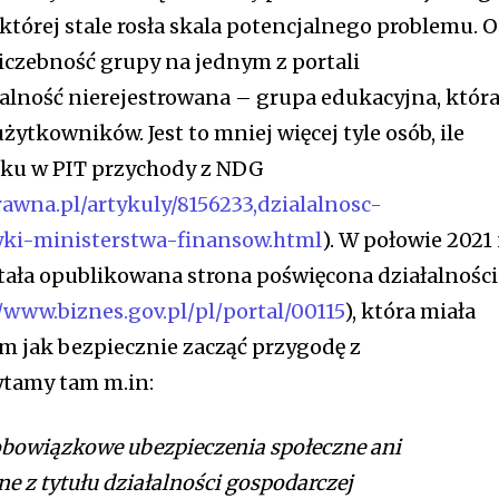
której stale rosła skala potencjalnego problemu. O
liczebność grupy na jednym z portali
alność nierejestrowana – grupa edukacyjna, któr
żytkowników. Jest to mniej więcej tyle osób, ile
oku w PIT przychody z NDG
rawna.pl/artykuly/8156233,dzialalnosc-
yki-ministerstwa-finansow.html
). W połowie 2021
stała opublikowana strona poświęcona działalności
//www.biznes.gov.pl/pl/portal/00115
), która miała
 jak bezpiecznie zacząć przygodę z
ytamy tam m.in:
 obowiązkowe ubezpieczenia społeczne ani
e z tytułu działalności gospodarczej