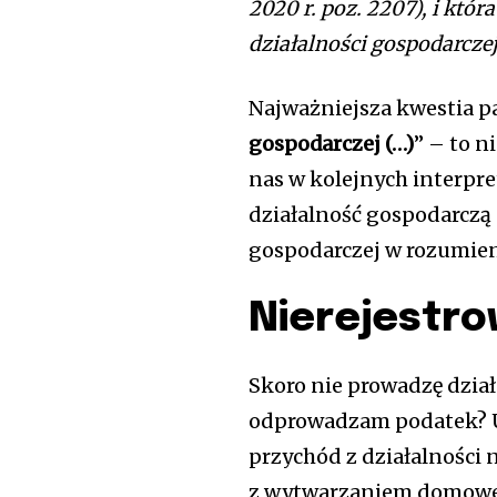
2020 r. poz. 2207), i któ
działalności gospodarcze
Najważniejsza kwestia p
gospodarczej (…)
” – to 
nas w kolejnych interpr
działalność gospodarczą
gospodarczej w rozumien
Nierejestro
Skoro nie prowadzę dział
odprowadzam podatek? 
przychód z działalności 
z wytwarzaniem domoweg