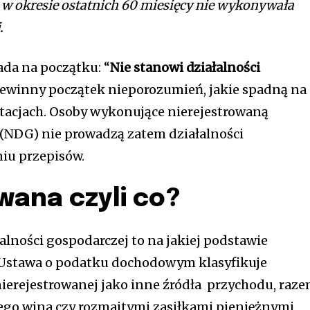
ra w okresie ostatnich 60 miesięcy nie wykonywała
j.
ada na początku: “
Nie stanowi działalności
niewinny początek nieporozumień, jakie spadną na
etacjach. Osoby wykonujące nierejestrowaną
 (NDG) nie prowadzą zatem działalności
iu przepisów.
wana czyli co?
alności gospodarczej to na jakiej podstawie
Ustawa o podatku dochodowym klasyfikuje
nierejestrowanej jako inne źródła przychodu, raz
o wina czy rozmaitymi zasiłkami pieniężnymi