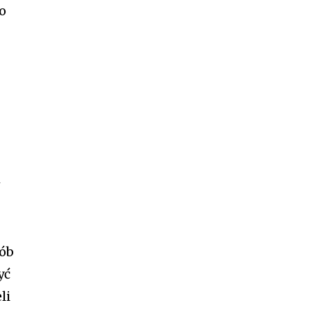
go
z
w
sób
yć
li