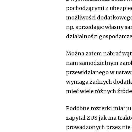
pochodzącymi z ubezpiec
możliwości dodatkowego 
Zostań członkie
np. sprzedając własny sa
poinformowane
działalności gospodarcze
społeczności
Można zatem nabrać wątpl
Zapisz się do newslettera, aby o
temat nowych artykułów.
nam samodzielnym zarob
przewidzianego w ustawie,
wymaga żadnych dodatko
mieć wiele różnych źróde
Podobne rozterki miał ju
zapytał ZUS jak ma trak
prowadzonych przez nie 