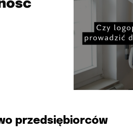
lność
?
wo przedsiębiorców