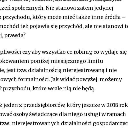
zeń społecznych. Nie stanowi zatem jedynej
przychodu, który może mieć także inne źródła –
m najlepiej
mochód też pojawia się przychód, ale nie stanowi t
j
j, prawda?
iwości czy aby wszystko co robimy, co wydaje się
trzymywać bieżące informacje na
Zapoznałem się
kowaniem poniżej miesięcznego limitu
prywatności
.
 jest tzw. działalnością nierejestrowaną i nie
wych formalności. Jak widać powyżej, możemy
ł przychodu, które wcale nią nie będą.
ż jeden z przedsiębiorców, który jeszcze w 2018 ro
tować osoby świadczące dla niego usługi w ramach
tzw. nierejestrowanych działalności gospodarczyc