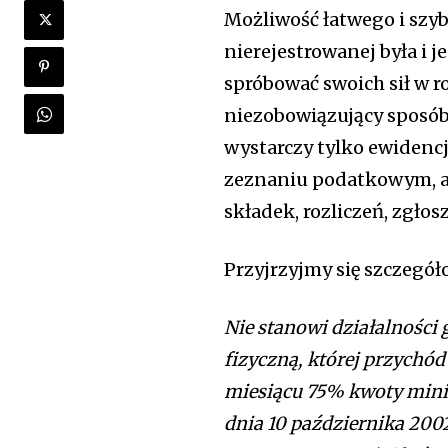
Możliwość łatwego i szy
nierejestrowanej była i j
spróbować swoich sił w ro
niezobowiązujący sposó
wystarczy tylko ewidenc
zeznaniu podatkowym, ab
składek, rozliczeń, zgłos
Przyjrzyjmy się szczegół
Nie stanowi działalności
fizyczną, której przychód
miesiącu 75% kwoty min
dnia 10 października 200