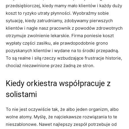
przedsiębiorczej, kiedy mamy mało klientów i każdy duży
koszt to ryzyko utraty płynności. Wyobraźmy sobie
sytuację, kiedy zatrudniamy, zdobywamy pierwszych
klientów i nagle nasz pracownik z powodów zdrowotnych
otrzymuje zwolnienie lekarskie. Firma poniesie koszt
wypłaty części zasiłku, ale prawdopodobnie grono
pozyskanych klientów i wydane na to środki przepadną.
To są realne i siłą rzeczy wzbudzające frustracje historie,
Zostań członkiem najlepiej
chociaż niezawinione przez żadną ze stron.
poinformowanej społeczności
Kiedy orkiestra współpracuje z
Zapisz się do newslettera, aby otrzymywać bieżące
informacje na temat nowych artykułów.
solistami
To nie jest oczywiście tak, że albo jeden organizm, albo
wolne atomy. Myślę, że najciekawsze rozwiązania to te
nieszablonowe. Nawet najlepszy zespół potrzebuje od
SUBSKRYBUJ