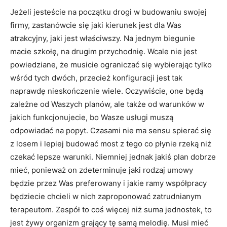
Jeżeli jesteście na początku drogi w budowaniu swojej
firmy, zastanówcie się jaki kierunek jest dla Was
atrakcyjny, jaki jest właściwszy. Na jednym biegunie
macie szkołę, na drugim przychodnię. Wcale nie jest
powiedziane, że musicie ograniczać się wybierając tylko
wśród tych dwóch, przecież konfiguracji jest tak
naprawdę nieskończenie wiele. Oczywiście, one będą
zależne od Waszych planów, ale także od warunków w
jakich funkcjonujecie, bo Wasze usługi muszą
odpowiadać na popyt. Czasami nie ma sensu spierać się
z losem i lepiej budować most z tego co płynie rzeką niż
czekać lepsze warunki. Niemniej jednak jakiś plan dobrze
mieć, ponieważ on zdeterminuje jaki rodzaj umowy
będzie przez Was preferowany i jakie ramy współpracy
będziecie chcieli w nich zaproponować zatrudnianym
terapeutom. Zespół to coś więcej niż suma jednostek, to
jest żywy organizm grający tę samą melodię. Musi mieć