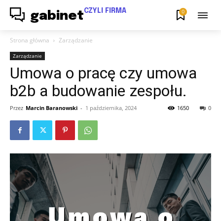
CZYLI FIRMA
0
gabinet
Strona główna
Zarządzanie
Zarządzanie
Umowa o pracę czy umowa
b2b a budowanie zespołu.
Przez
Marcin Baranowski
-
1 października, 2024
1650
0