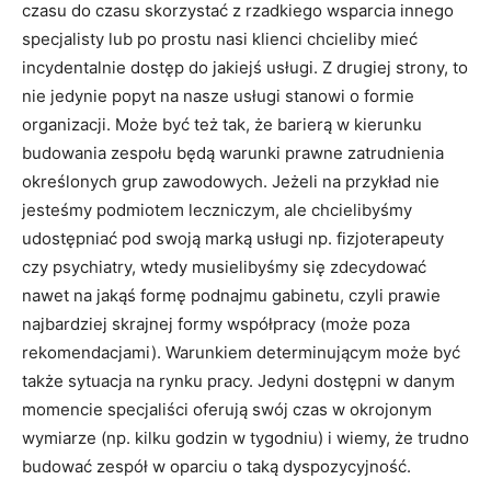
czasu do czasu skorzystać z rzadkiego wsparcia innego
specjalisty lub po prostu nasi klienci chcieliby mieć
Zapoznałem się, rozumiem i akceptuję
Politykę prywatności
.
incydentalnie dostęp do jakiejś usługi. Z drugiej strony, to
nie jedynie popyt na nasze usługi stanowi o formie
organizacji. Może być też tak, że barierą w kierunku
budowania zespołu będą warunki prawne zatrudnienia
określonych grup zawodowych. Jeżeli na przykład nie
jesteśmy podmiotem leczniczym, ale chcielibyśmy
udostępniać pod swoją marką usługi np. fizjoterapeuty
czy psychiatry, wtedy musielibyśmy się zdecydować
nawet na jakąś formę podnajmu gabinetu, czyli prawie
najbardziej skrajnej formy współpracy (może poza
rekomendacjami). Warunkiem determinującym może być
także sytuacja na rynku pracy. Jedyni dostępni w danym
momencie specjaliści oferują swój czas w okrojonym
wymiarze (np. kilku godzin w tygodniu) i wiemy, że trudno
budować zespół w oparciu o taką dyspozycyjność.